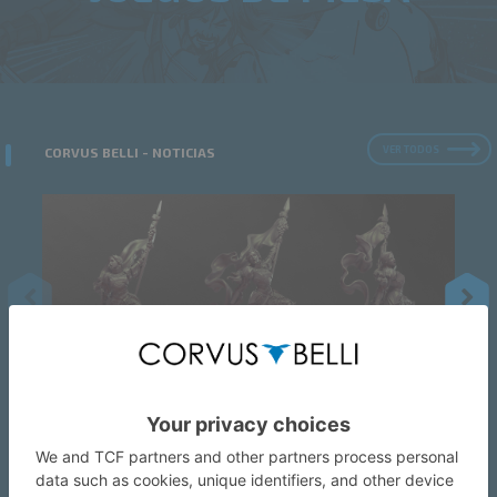
VER TODOS
CORVUS BELLI - NOTICIAS
29
JUL
2026
Geneviève. Empresaria, peleona y
vanidosa por partes iguales