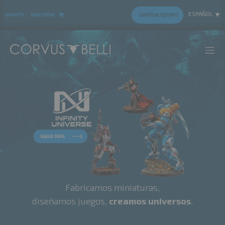
ESPAÑOL
INFINITY
·
WARCROW
·
ÚNETE AL EQUIPO
SABER MÁS
SABER MÁS
Fabricamos miniaturas,
diseñamos juegos,
creamos universos
.